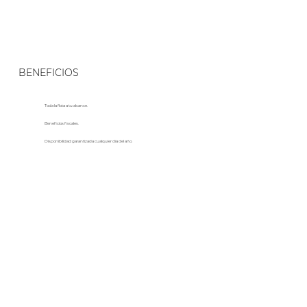
BENEFICIOS
Toda la flota a tu alcance.
Beneficios fiscales.
Disponibilidad garantizada cualquier día del año.