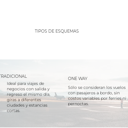
TIPOS DE ESQUEMAS
TRADICIONAL
ONE WAY
Ideal para viajes de
Sólo se consideran los vuelos
negocios con salida y
con pasajeros a bordo, sin
regreso el mismo día,
costos variables por ferries ni
giras a diferentes
pernoctas.
ciudades y estancias
cortas.