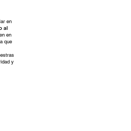
lar en
o al
nen en
ra que
uestras
idad y