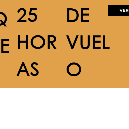
25
DE
VER
Q
HOR
VUEL
E
AS
O