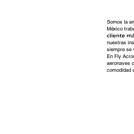
Somos la em
México trab
cliente má
nuestras ins
siempre se 
En Fly Acr
aeronaves c
comodidad d